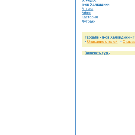
о. Родос
п-ов Халкидики
Аттика
Афон
Кастория
Лутраки
Tzogalis -
п-ов Халкидики
- 
Описание отелей
Отзывы
Заказать тур