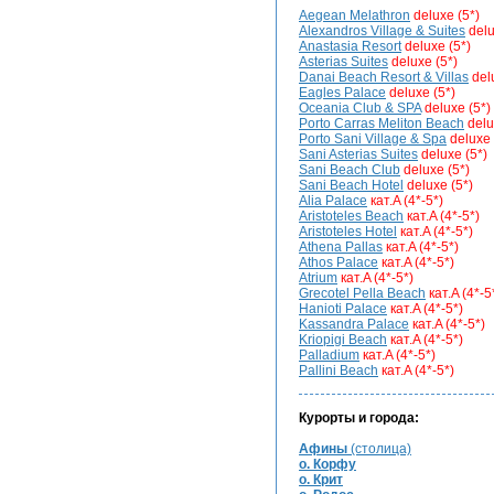
Aegean Melathron
deluxe (5*)
Alexandros Village & Suites
delu
Anastasia Resort
deluxe (5*)
Asterias Suites
deluxe (5*)
Danai Beach Resort & Villas
del
Eagles Palace
deluxe (5*)
Oceania Club & SPA
deluxe (5*)
Porto Carras Meliton Beach
delu
Porto Sani Village & Spa
deluxe 
Sani Asterias Suites
deluxe (5*)
Sani Beach Club
deluxe (5*)
Sani Beach Hotel
deluxe (5*)
Alia Palace
кат.A (4*-5*)
Aristoteles Beach
кат.A (4*-5*)
Aristoteles Hotel
кат.A (4*-5*)
Athena Pallas
кат.A (4*-5*)
Athos Palace
кат.A (4*-5*)
Atrium
кат.A (4*-5*)
Grecotel Pella Beach
кат.A (4*-5
Hanioti Palace
кат.A (4*-5*)
Kassandra Palace
кат.A (4*-5*)
Kriopigi Beach
кат.A (4*-5*)
Palladium
кат.A (4*-5*)
Pallini Beach
кат.A (4*-5*)
Курорты и города:
Афины
(столица)
о. Корфу
о. Крит