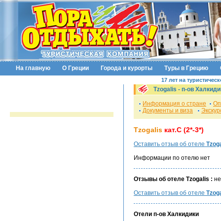
На главную
О Греции
Города и курорты
Туры в Грецию
17 лет на туристичес
Tzogalis -
п-ов Халкиди
Информация о стране
Оп
Документы и виза
Экскур
Tzogalis
кат.C (2*-3*)
Оставить отзыв об отеле
Tzoga
Информации по отелю нет
Отзывы об отеле Tzogalis :
не
Оставить отзыв об отеле
Tzoga
Отели
п-ов Халкидики