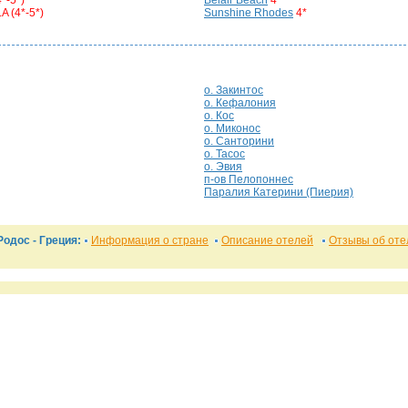
4*-5*)
Belair Beach
4*
.A (4*-5*)
Sunshine Rhodes
4*
о. Закинтос
о. Кефалония
о. Кос
о. Миконос
о. Санторини
о. Тасос
о. Эвия
п-ов Пелопоннес
Паралия Катерини (Пиерия)
 Родос
- Греция:
Информация о стране
Описание отелей
Отзывы об оте