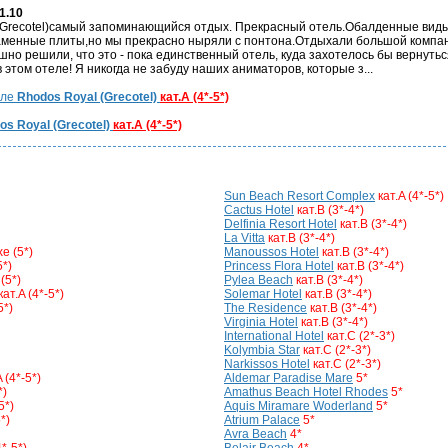
1.10
 (Grecotel)самый запоминающийся отдых. Прекрасный отель.Обалденные виды
каменные плиты,но мы прекрасно ныряли с понтона.Отдыхали большой компа
но решили, что это - пока единственный отель, куда захотелось бы вернуться
этом отеле! Я никогда не забуду наших аниматоров, которые з...
еле
Rhodos Royal (Grecotel)
кат.A (4*-5*)
os Royal (Grecotel)
кат.A (4*-5*)
Sun Beach Resort Complex
кат.A (4*-5*)
Cactus Hotel
кат.B (3*-4*)
Delfinia Resort Hotel
кат.B (3*-4*)
La Vitta
кат.B (3*-4*)
xe (5*)
Manoussos Hotel
кат.B (3*-4*)
5*)
Princess Flora Hotel
кат.B (3*-4*)
(5*)
Pylea Beach
кат.B (3*-4*)
кат.A (4*-5*)
Solemar Hotel
кат.B (3*-4*)
5*)
The Residence
кат.B (3*-4*)
Virginia Hotel
кат.B (3*-4*)
International Hotel
кат.C (2*-3*)
Kolymbia Star
кат.C (2*-3*)
Narkissos Hotel
кат.C (2*-3*)
A (4*-5*)
Aldemar Paradise Mare
5*
*)
Amathus Beach Hotel Rhodes
5*
5*)
Aquis Miramare Woderland
5*
*)
Atrium Palace
5*
Avra Beach
4*