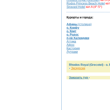
Rhodos Royal (Grecotel)
кат.A (
Rodos Princess Beach Hotel
кат
Siravast Hotel
кат.A (4*-5*)
Курорты и города:
Афины
(столица)
о. Корфу
о. Крит
о. Родос
п-ов Халкидики
Аттика
Афон
Кастория
Лутраки
Rhodos Royal (Grecotel) -
о.
Экскурсии
Заказать тур