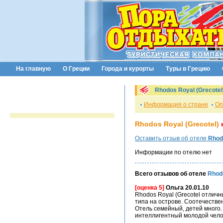
На главную
О Греции
Города и курорты
Туры в Грецию
Rhodos Royal (Grecotel
Информация о стране
Оп
Rhodos Royal (Grecotel)
Оставить отзыв об отеле
Rhodo
Информации по отелю нет
Всего отзывов об отеле
Rhodo
[оценка 5]
Ольга 20.01.10
Rhodos Royal (Grecotel отлич
типа на острове. Соотечестве
Отель семейный, детей много.
интеллигентный молодой челов