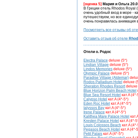
[оценка 5]
Мария и Ольга 20.0
В Греции отель Rhodos Royal
очень удобный вход в море - 
путешествуем, но все единодуш
очень понравилась анимация в 
Посмотреть все отзывы об от
Оставить отзыв об отеле
Rhod
Отели
о. Родос
Electra Palace
deluxe (5*)
Lindian Village
deluxe (5*)
Lindos Memories
deluxe (5*)
Olympic Palace
deluxe (5*)
Paradise Village (Aldemar)
delu
Rodos Palladium Hotel
deluxe (
Sheraton Rhodes Resort
deluxe 
Blue Horizon Palm Beach Hotel
Blue Sea Resort Hotel
кат.A (4*-
Calypso Hotel
кат.A (4*-5*)
Eden Roc Hotel
кат.A (4*-5*)
Ialyssos Bay
кат.A (4*-5*)
Irene Palace
кат.A (4*-5*)
Kalithea Mare Palace Hotel
кат.
Kresten Palace Hotel
кат.A (4*-5
Louis Colossos Beach
кат.A (4*-
Pegasos Beach Hotel
кат.A (4*-5
Petit Palais
кат.A (4*-5*)