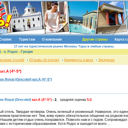
э
Сервис
Туристам
О компании
Другие страны
Карта с
17 лет на туристическом рынке Москвы. Туры в любые страны.
) -
о. Родос
- Греция
исание отелей
Отзывы об отелях
Документы и виза
Экскурсии
кат.A (4*-5*)
s Royal (Grecotel) кат.A (4*-5*)
s Royal (Grecotel)
кат.A (4*-5*)
- 2
, средняя оценка
5.0
ный отель. Твердая четверка. Очень зеленый и ухоженный. Наверное, это еди
нников практически нет. Тем, кому нужно обязательное общение на родном язы
 Нашим детям отдых очень понравился. Повезло нам и с гидом. Сопровождал 
ек с историческим образованием. Хотя Родос и находится всего ...