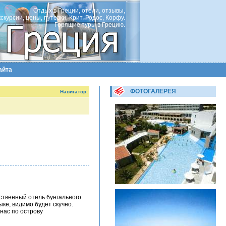
Отдых в Греции, отели, отзывы,
кскурсии, цены, путевки, Крит, Родос, Корфу.
Горящие туры в Грецию.
айта
ФОТОГАЛЕРЕЯ
Навигатор:
нственный отель бунгального
ке, видимо будет скучно.
нас по острову