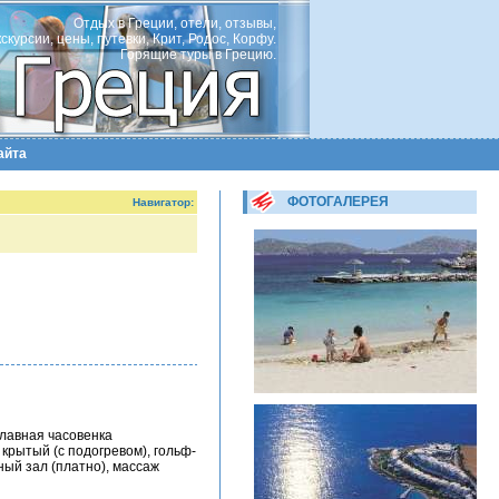
Отдых в Греции, отели, отзывы,
кскурсии, цены, путевки, Крит, Родос, Корфу.
Горящие туры в Грецию.
айта
ФОТОГАЛЕРЕЯ
Навигатор:
славная часовенка
 крытый (с подогревом), гольф-
ный зал (платно), массаж