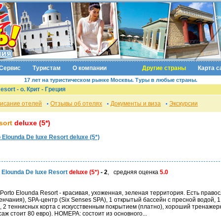
э
Сервис
Туристам
О компании
Другие страны
Карта с
17 лет на туристическом рынке Москвы. Туры в любые страны.
esort -
о. Крит
- Греция
исание отелей
Отзывы об отелях
Документы и виза
Экскурсии
sort
deluxe (5*)
 Elounda De luxe Resort deluxe (5*)
 Elounda De luxe Resort
deluxe (5*)
- 2
, средняя оценка
5.0
 Porto Elounda Resort - красивая, ухоженная, зеленая территория. Есть право
нчания), SPA-центр (Six Senses SPA), 1 открытый бассейн с пресной водой, 1
фа, 2 теннисных корта с искусственным покрытием (платно), хороший тренажер
аж стоит 80 евро). НОМЕРА: состоит из основного...