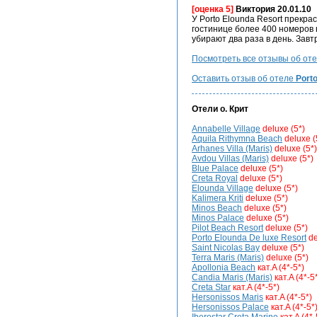
[оценка 5]
Виктория 20.01.10
У Porto Elounda Resort прекр
гостинице более 400 номеров 
убирают два раза в день. Завт
Посмотреть все отзывы об от
Оставить отзыв об отеле
Porto
Отели
о. Крит
Annabelle Village
deluxe (5*)
Aquila Rithymna Beach
deluxe (
Arhanes Villa (Maris)
deluxe (5*)
Avdou Villas (Maris)
deluxe (5*)
Blue Palace
deluxe (5*)
Creta Royal
deluxe (5*)
Elounda Village
deluxe (5*)
Kalimera Kriti
deluxe (5*)
Minos Beach
deluxe (5*)
Minos Palace
deluxe (5*)
Pilot Beach Resort
deluxe (5*)
Porto Elounda De luxe Resort
de
Saint Nicolas Bay
deluxe (5*)
Terra Maris (Maris)
deluxe (5*)
Apollonia Beach
кат.A (4*-5*)
Candia Maris (Maris)
кат.A (4*-5
Creta Star
кат.A (4*-5*)
Hersonissos Maris
кат.A (4*-5*)
Hersonissos Palace
кат.A (4*-5*