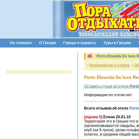
На главную
О Греции
Города и курорты
Туры в Грецию
Porto Elounda De luxe R
Информация о стране
Оп
Porto Elounda De luxe Re
Оставить отзыв об отеле
Porto
Информации по отелю нет
Всего отзывов об отеле
Porto
[оценка 5]
Елена 20.01.10
Территория что в Греции что в
(организовываются свадьбы, ве
клуб (на 9 лунок), уроки голь
(платно, в среднем общий масс