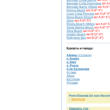
Iberostar Creta Marine
кат.A (4*-
Iberostar Creta Panorama
кат.A 
Iberostar Ikaros Village
кат.A (4*
Kernos Beach
кат.A (4*-5*)
Louis Creta Princess
кат.A (4*-5*
Nana Beach Resort
кат.A (4*-5*)
Orion
кат.A (4*-5*)
Rinela Beach (Mitsis)
кат.A (4*-5
Santa Marina Beach
кат.A (4*-5*
Silva Beach
кат.A (4*-5*)
Golden Beach
кат.B (3*-4*)
Rethymno Bay
кат.B (3*-4*)
Курорты и города:
Афины
(столица)
о. Корфу
о. Крит
о. Родос
п-ов Халкидики
Аттика
Афон
Кастория
Лутраки
Porto Elounda De luxe Resort
Экскурсии
Заказать тур