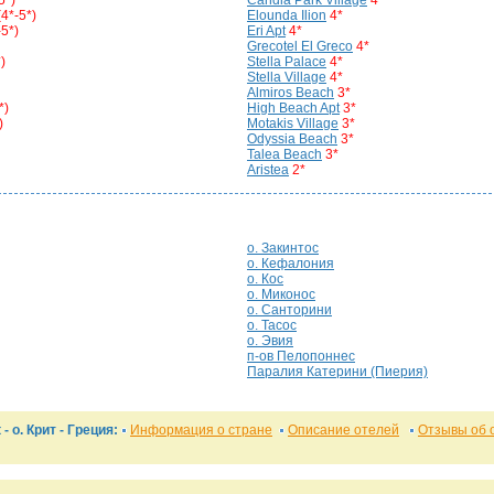
5*)
Candia Park Village
4*
(4*-5*)
Elounda Ilion
4*
-5*)
Eri Apt
4*
Grecotel El Greco
4*
)
Stella Palace
4*
Stella Village
4*
Almiros Beach
3*
*)
High Beach Apt
3*
)
Motakis Village
3*
Odyssia Beach
3*
Talea Beach
3*
Aristea
2*
о. Закинтос
о. Кефалония
о. Кос
о. Миконос
о. Санторини
о. Тасос
о. Эвия
п-ов Пелопоннес
Паралия Катерини (Пиерия)
 -
о. Крит
- Греция:
Информация о стране
Описание отелей
Отзывы об 