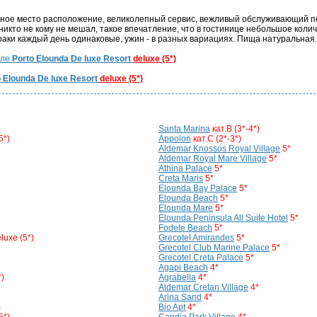
асное место расположение, великолепный сервис, вежливый обслуживающий пе
никто не кому не мешал, такое впечатление, что в гостинице небольшое кол
раки каждый день одинаковые, ужин - в разных вариациях. Пища натуральная..
еле
Porto Elounda De luxe Resort
deluxe (5*)
 Elounda De luxe Resort
deluxe (5*)
Santa Marina
кат.B (3*-4*)
5*)
Appolon
кат.C (2*-3*)
Aldemar Knossos Royal Village
5*
Aldemar Royal Mare Village
5*
Athina Palace
5*
Creta Maris
5*
Elounda Bay Palace
5*
Elounda Beach
5*
Elounda Mare
5*
Elounda Peninsula All Suite Hotel
5*
Fodele Beach
5*
luxe (5*)
Grecotel Amirandes
5*
Grecotel Club Marine Palace
5*
Grecotel Creta Palace
5*
Agapi Beach
4*
*)
Agrabella
4*
Aldemar Cretan Village
4*
Arina Sand
4*
)
Bio Apt
4*